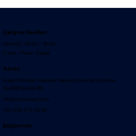
Çalışma Saatleri
Hafta İçi : 08:30 – 18:00
C.tesi – Pazar : Kapalı
Adres
İkitelli OSB Mah. Aykosan Sanayi Sitesi Dörtlü D Blok
No:38BAŞAKŞEHİR
info@toroslazer.com
+90 538 472 45 82
Bağlantılar