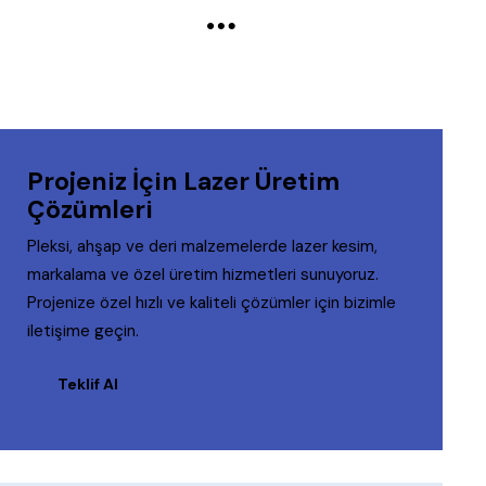
Projeniz İçin Lazer Üretim
Çözümleri
Pleksi, ahşap ve deri malzemelerde lazer kesim,
markalama ve özel üretim hizmetleri sunuyoruz.
Projenize özel hızlı ve kaliteli çözümler için bizimle
iletişime geçin.
Teklif Al