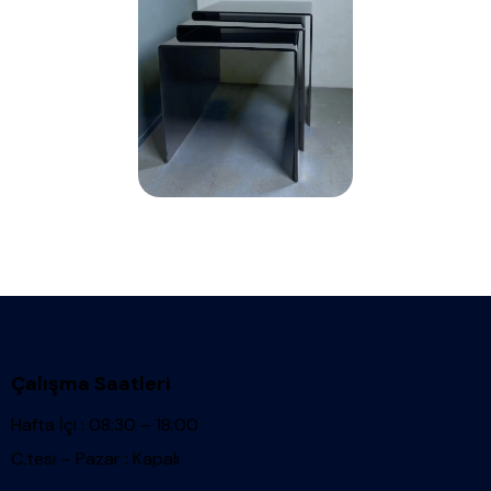
Çalışma Saatleri
Hafta İçi : 08:30 – 18:00
C.tesi – Pazar : Kapalı