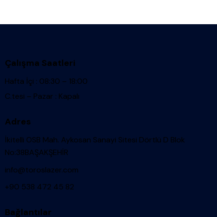
Çalışma Saatleri
Hafta İçi : 08:30 – 18:00
C.tesi – Pazar : Kapalı
Adres
İkitelli OSB Mah. Aykosan Sanayi Sitesi Dörtlü D Blok
No:38BAŞAKŞEHİR
info@toroslazer.com
+90 538 472 45 82
Bağlantılar