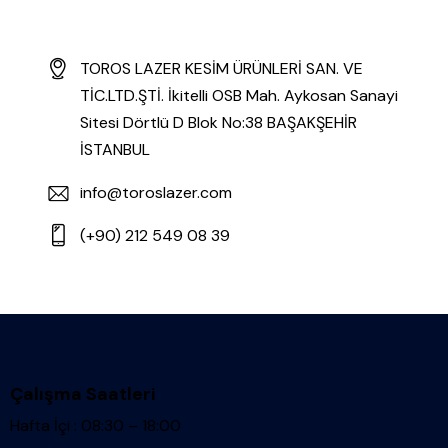
TOROS LAZER KESİM ÜRÜNLERİ SAN. VE
TİC.LTD.ŞTİ. İkitelli OSB Mah. Aykosan Sanayi
Sitesi Dörtlü D Blok No:38 BAŞAKŞEHİR
İSTANBUL
info@toroslazer.com
(+90) 212 549 08 39
Çalışma Saatleri
Hafta İçi : 08:30 – 18:00