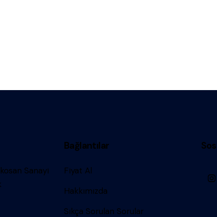
Bağlantılar
Sos
ykosan Sanayi
Fiyat Al
k
Hakkımızda
Sıkça Sorulan Sorular