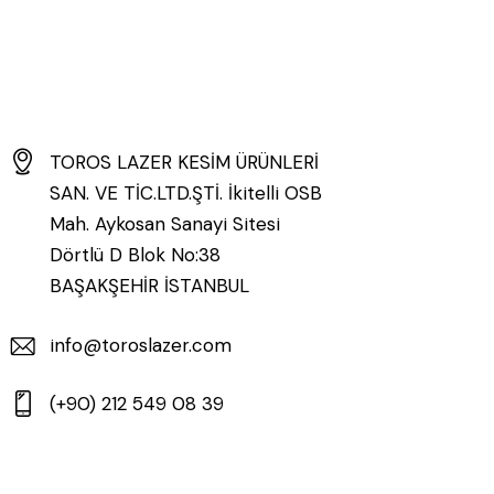
TOROS LAZER KESİM ÜRÜNLERİ
SAN. VE TİC.LTD.ŞTİ. İkitelli OSB
Mah. Aykosan Sanayi Sitesi
Dörtlü D Blok No:38
BAŞAKŞEHİR İSTANBUL
info@toroslazer.com
(+90) 212 549 08 39