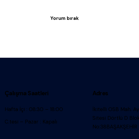
Çalışma Saatleri
Adres
Hafta İçi : 08:30 – 18:00
İkitelli OSB Mah. A
Sitesi Dörtlü D Blo
C.tesi – Pazar : Kapalı
No:38BAŞAKŞEHİR