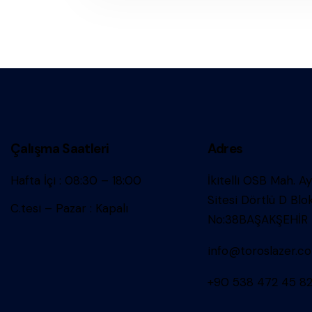
Çalışma Saatleri
Adres
Hafta İçi : 08:30 – 18:00
İkitelli OSB Mah. A
Sitesi Dörtlü D Blo
C.tesi – Pazar : Kapalı
No:38BAŞAKŞEHİR
info@toroslazer.c
+90 538 472 45 8