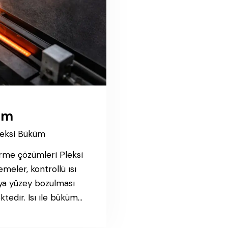
üm
leksi Büküm
erme çözümleri Pleksi
meler, kontrollü ısı
ya yüzey bozulması
tedir. Isı ile büküm…