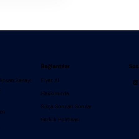
Bağlantılar
Sos
ykosan Sanayi
Fiyat Al
k
Hakkımızda
Sıkça Sorulan Sorular
om
Gizlilik Politikası
2